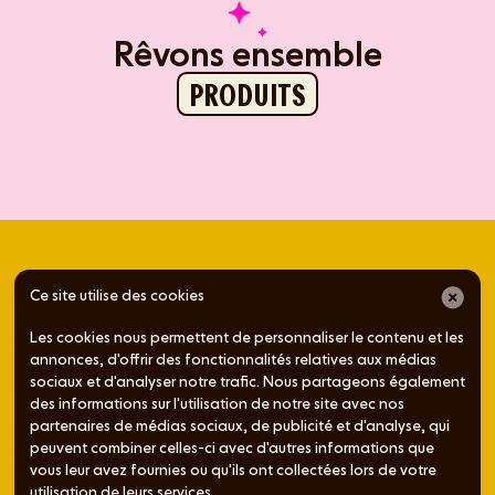
Rêvons ensemble
PRODUITS
Ce site utilise des cookies
Les cookies nous permettent de personnaliser le contenu et les
OÙ NOUS TROUVER
annonces, d'offrir des fonctionnalités relatives aux médias
La magie de Grazy
sociaux et d'analyser notre trafic. Nous partageons également
des informations sur l'utilisation de notre site avec nos
est disponible près
partenaires de médias sociaux, de publicité et d'analyse, qui
peuvent combiner celles-ci avec d'autres informations que
de chez vous !
vous leur avez fournies ou qu'ils ont collectées lors de votre
utilisation de leurs services.