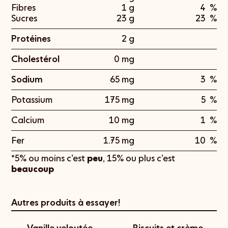
Fibres
1 g
4
%
Sucres
23 g
23
%
Protéines
2 g
Cholestérol
0 mg
Sodium
65 mg
3
%
Potassium
175 mg
5
%
Calcium
10 mg
1
%
Fer
1.75 mg
10
%
*5% ou moins c’est
peu
, 15% ou plus c’est
beaucoup
Autres produits à essayer!