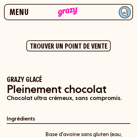
Aller à la navigation
Aller au contenu
MENU
TROUVER UN POINT DE VENTE
GRAZY GLACÉ
Pleinement chocolat
Chocolat ultra crémeux, sans compromis.
Ingrédients
Base d'avoine sans gluten (eau,