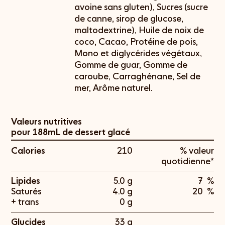
avoine sans gluten), Sucres (sucre
de canne, sirop de glucose,
maltodextrine), Huile de noix de
coco, Cacao, Protéine de pois,
Mono et diglycérides végétaux,
Gomme de guar, Gomme de
caroube, Carraghénane, Sel de
mer, Arôme naturel.
Valeurs nutritives
pour 188mL de dessert glacé
Calories
210
% valeur
quotidienne*
Lipides
5.0 g
7
%
Saturés
4.0 g
20
%
+ trans
0 g
Glucides
33 g